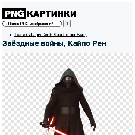
Skip
to
content
Главная
PaperCraft
Обои
Upload
Вход
Звёздные войны, Кайло Рен