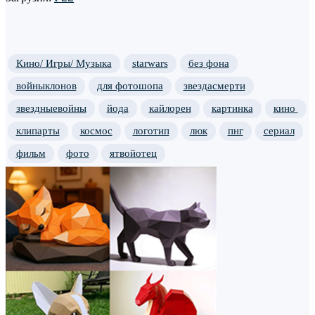
Кино/ Игры/ Музыка
starwars
без фона
войныклонов
для фотошопа
звездасмерти
звездныевойны
йода
кайлорен
картинка
кино
клипарты
космос
логотип
люк
пнг
сериал
фильм
фото
ятвойотец