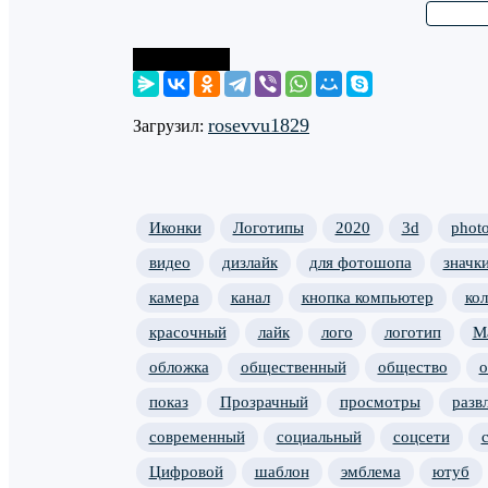
Поделиться
rosevvu1829
Загрузил:
Иконки
Логотипы
2020
3d
phot
видео
дизлайк
для фотошопа
значк
камера
канал
кнопка компьютер
ко
красочный
лайк
лого
логотип
М
обложка
общественный
общество
о
показ
Прозрачный
просмотры
разв
современный
социальный
соцсети
Цифровой
шаблон
эмблема
ютуб