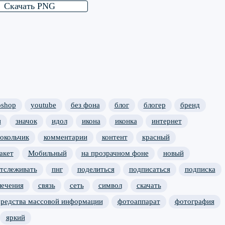
Скачать PNG
oshop
youtube
без фона
блог
блогер
бренд
и
значок
идол
икона
иконка
интернет
локольчик
комментарии
контент
красный
акет
Мобильный
на прозрачном фоне
новый
тслеживать
пнг
поделиться
подписаться
подписка
лечения
связь
сеть
символ
скачать
средства массовой информации
фотоаппарат
фотография
яркий