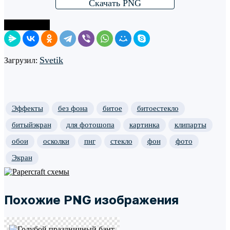
Скачать PNG
Поделиться
Svetik
Загрузил:
Эффекты
без фона
битое
битоестекло
битыйэкран
для фотошопа
картинка
клипарты
обои
осколки
пнг
стекло
фон
фото
Экран
Похожие PNG изображения