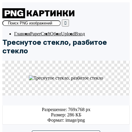
Skip
to
content
Главная
PaperCraft
Обои
Upload
Вход
Треснутое стекло, разбитое
стекло
Разрешение: 769x768 px
Размер: 286 КБ
Формат: image/png