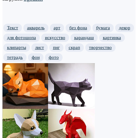
Текст
акварель
арт
без фона
бумага
декор
для фотошопа
искусство
карандаш
картинка
клипарты
лист
пнг
скрап
творчество
тетрадь
фон
фото