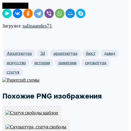
Поделиться
salinaandes71
Загрузил:
Архитектура
3d
архитектура
бюст
давид
искусство
история
памятник
скульптура
статуя
Похожие PNG изображения