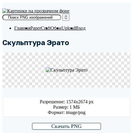
Skip
to
content
Главная
PaperCraft
Обои
Upload
Вход
Скульптура Эрато
Разрешение: 1574x2674 px
Размер: 1 МБ
Формат: image/png
Скачать PNG