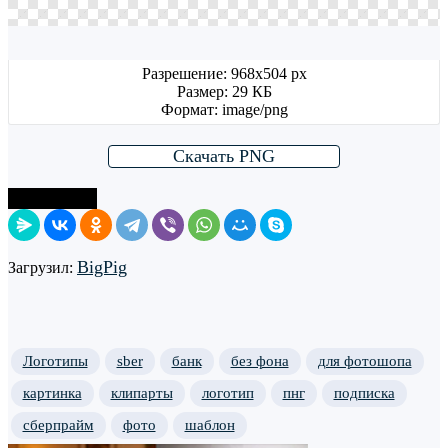
Разрешение: 968x504 px
Размер: 29 КБ
Формат: image/png
Скачать PNG
Поделиться
BigPig
Загрузил:
Логотипы
sber
банк
без фона
для фотошопа
картинка
клипарты
логотип
пнг
подписка
сберпрайм
фото
шаблон