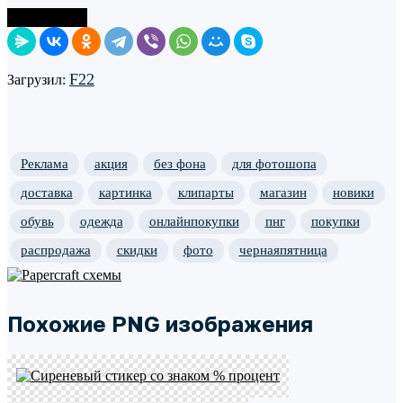
Поделиться
F22
Загрузил:
Реклама
акция
без фона
для фотошопа
доставка
картинка
клипарты
магазин
новики
обувь
одежда
онлайнпокупки
пнг
покупки
распродажа
скидки
фото
чернаяпятница
Похожие PNG изображения