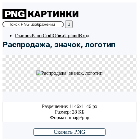
Skip
to
content
Главная
PaperCraft
Обои
Upload
Вход
Распродажа, значок, логотип
Разрешение: 1146x1146 px
Размер: 28 КБ
Формат: image/png
Скачать PNG