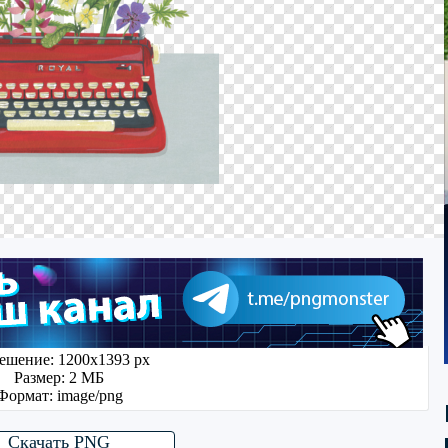
ешение: 1200x1393 px
Размер: 2 МБ
Формат: image/png
Скачать PNG