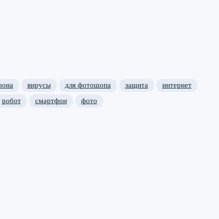
фона
вирусы
для фотошопа
защита
интернет
робот
смартфон
фото