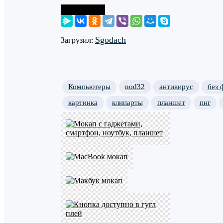
Поделиться
Sgodach
Загрузил:
Компьютеры
nod32
антивирус
без 
картинка
клипарты
планшет
пнг