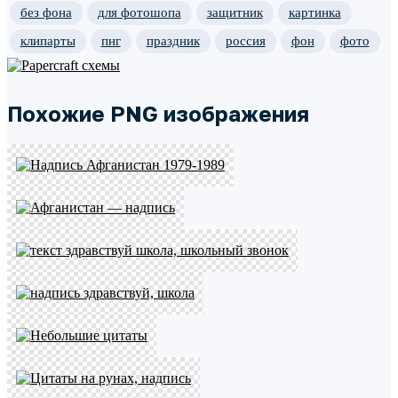
без фона
для фотошопа
защитник
картинка
клипарты
пнг
праздник
россия
фон
фото
Похожие PNG изображения