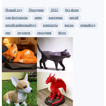
Новый год
Праздник
2022
без фона
для фотошопа
зима
картинка
китай
китайскийновыйгод
клипарты
маска
новыйгод
пнг
подарок
праздник
фото