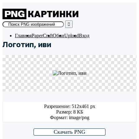
Skip
to
content
Главная
PaperCraft
Обои
Upload
Вход
Логотип, иви
Разрешение: 512x461 px
Размер: 8 КБ
Формат: image/png
Скачать PNG