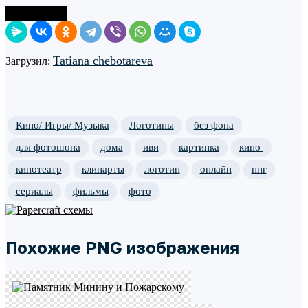
Поделиться
Tatiana chebotareva
Загрузил:
Кино/ Игры/ Музыка
Логотипы
без фона
для фотошопа
дома
иви
картинка
кино
кинотеатр
клипарты
логотип
онлайн
пнг
сериалы
фильмы
фото
Похожие PNG изображения