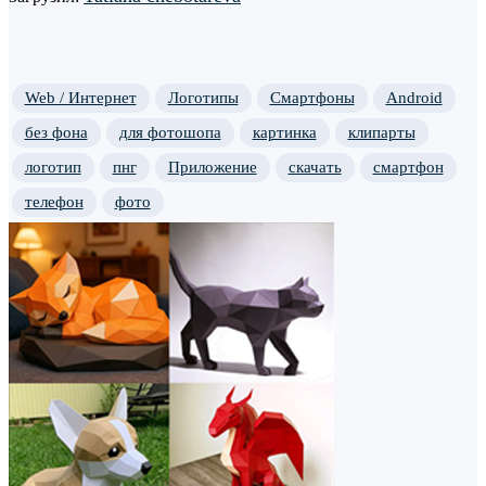
Web / Интернет
Логотипы
Смартфоны
Android
без фона
для фотошопа
картинка
клипарты
логотип
пнг
Приложение
скачать
смартфон
телефон
фото