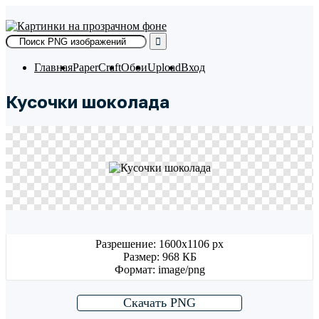
Skip
to
content
Главная
PaperCraft
Обои
Upload
Вход
Кусочки шоколада
Разрешение: 1600x1106 px
Размер: 968 КБ
Формат: image/png
Скачать PNG