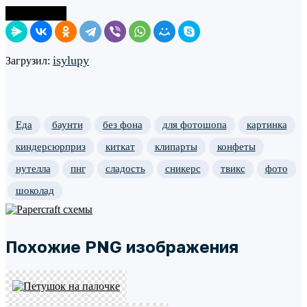
Поделиться
isylupy
Загрузил:
Еда
баунти
без фона
для фотошопа
картинка
киндерсюрприз
киткат
клипарты
конфеты
нутелла
пнг
сладость
сникерс
твикс
фото
шоколад
Похожие PNG изображения