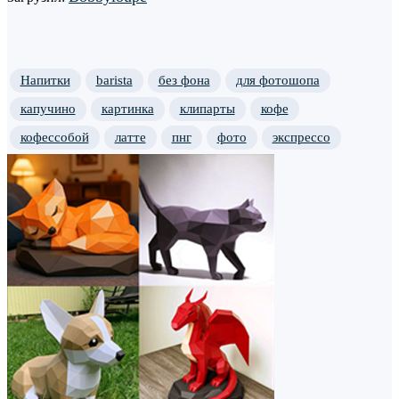
Напитки
barista
без фона
для фотошопа
капучино
картинка
клипарты
кофе
кофессобой
латте
пнг
фото
экспрессо