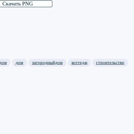
Скачать PNG
дом
дом
загородныйдом
коттедж
строительство