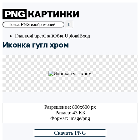
Skip
to
content
Главная
PaperCraft
Обои
Upload
Вход
Иконка гугл хром
Разрешение: 800x600 px
Размер: 43 КБ
Формат: image/png
Скачать PNG