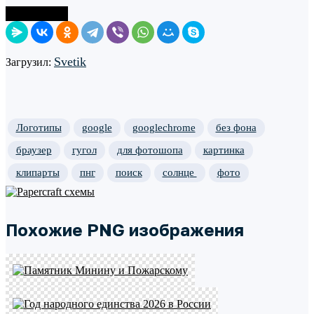
Поделиться
Svetik
Загрузил:
Логотипы
google
googlechrome
без фона
браузер
гугол
для фотошопа
картинка
клипарты
пнг
поиск
солнце
фото
Похожие PNG изображения