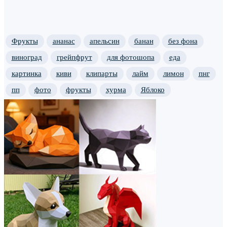
Фрукты
ананас
апельсин
банан
без фона
виноград
грейпфрут
для фотошопа
еда
картинка
киви
клипарты
лайм
лимон
пнг
пп
фото
фрукты
хурма
Яблоко