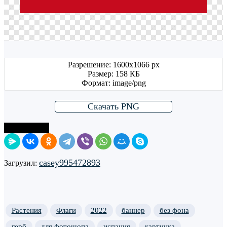
Разрешение: 1600x1066 px
Размер: 158 КБ
Формат: image/png
Скачать PNG
Поделиться
casey995472893
Загрузил:
Растения
Флаги
2022
баннер
без фона
герб
для фотошопа
испания
картинка