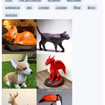
клипарты
пнг
страна
страны
Флаг
фото
шаблон