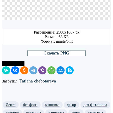
Разрешение: 2500x1667 px
Размер: 68 КБ
Формат: image/png
Скачать PNG
Поделиться
Tatiana chebotareva
Загрузил:
Лента
без фона
вышивка
декор
для фотошопа
картина
картинка
клипарты
лента
открытка