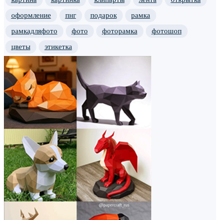
оформление
пнг
подарок
рамка
рамкадляфото
фото
фоторамка
фотошоп
цветы
этикетка