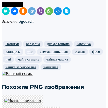
Поделиться
Sgodach
Загрузил:
Напитки
без фона
для фотошопа
картинка
клипарты
пнг
свежая чашка чая
стакан
фото
чай
чай в стакане
чайная чашка
чашка зеленого чая
чашкачая
Похожие PNG изображения