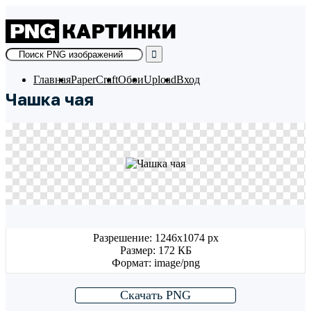
Skip
to
content
Главная
PaperCraft
Обои
Upload
Вход
Чашка чая
Разрешение: 1246x1074 px
Размер: 172 КБ
Формат: image/png
Скачать PNG