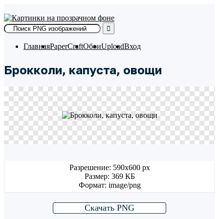
Skip
to
content
Главная
PaperCraft
Обои
Upload
Вход
Брокколи, капуста, овощи
Разрешение: 590x600 px
Размер: 369 КБ
Формат: image/png
Скачать PNG