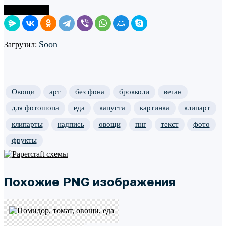
Поделиться
Soon
Загрузил:
Овощи
арт
без фона
брокколи
веган
для фотошопа
еда
капуста
картинка
клипарт
клипарты
надпись
овощи
пнг
текст
фото
фрукты
Похожие PNG изображения