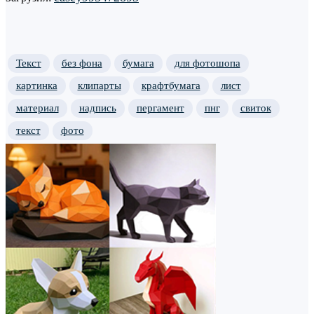
Текст
без фона
бумага
для фотошопа
картинка
клипарты
крафтбумага
лист
материал
надпись
пергамент
пнг
свиток
текст
фото