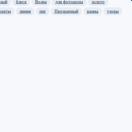
елый
блеск
Волна
для фотошопа
золото
парты
линии
пнг
Прозрачный
рамка
узоры