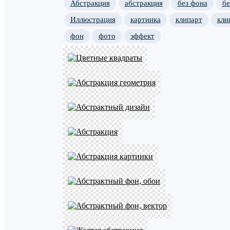
Абстракция
абстракция
без фона
б
Иллюстрация
картинка
клипарт
кли
фон
фото
эффект