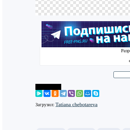
Разр
Поделиться
Tatiana chebotareva
Загрузил: